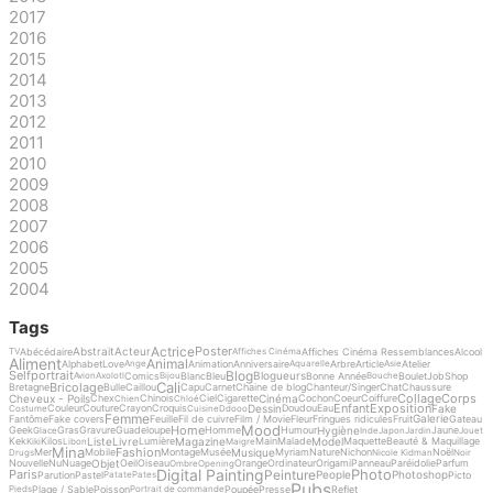
2017
2016
2015
2014
2013
2012
2011
2010
2009
2008
2007
2006
2005
2004
Tags
Actrice
Poster
Abstrait
Acteur
Abécédaire
Affiches Cinéma Ressemblances
Alcool
TV
Affiches Cinéma
Aliment
Animal
Alphabet
Love
Animation
Anniversaire
Arbre
Article
Atelier
Ange
Aquarelle
Asie
Blog
Selfportrait
Blogueurs
Comics
Blanc
Bleu
Bonne Année
Boulet
Job
Shop
Avion
Axolotl
Bijou
Bouche
Cali
Bricolage
Bretagne
Bulle
Caillou
Capu
Carnet
Chaine de blog
Chanteur/Singer
Chat
Chaussure
Collage
Corps
Cheveux - Poils
Cinéma
Chex
Chinois
Ciel
Cigarette
Cochon
Coeur
Coiffure
Chien
Chloé
Enfant
Exposition
Dessin
Fake
Couleur
Couture
Crayon
Croquis
Doudou
Eau
Costume
Cuisine
Ddooo
Femme
Galerie
Fantôme
Fake covers
Feuille
Fil de cuivre
Film / Movie
Fleur
Fringues ridicules
Fruit
Gateau
Mood
Home
Hygiène
Geek
Gras
Gravure
Guadeloupe
Homme
Humour
Jaune
Glace
Inde
Japon
Jardin
Jouet
Liste
Livre
Magazine
Model
Kek
Kilos
Lumière
Main
Malade
Maquette
Beauté & Maquillage
Kiki
Libon
Maigre
Mina
Fashion
Musique
Mer
Mobile
Montage
Musée
Myriam
Nature
Nichon
Noël
Drugs
Nicole Kidman
Noir
Objet
Nouvelle
Nu
Nuage
Oeil
Oiseau
Orange
Ordinateur
Origami
Panneau
Paréidolie
Parfum
Ombre
Opening
Digital Painting
Photo
Peinture
Paris
People
Photoshop
Parution
Pastel
Picto
Patate
Pates
Pubs
Plage / Sable
Poisson
Poupée
Presse
Reflet
Pieds
Portrait de commande