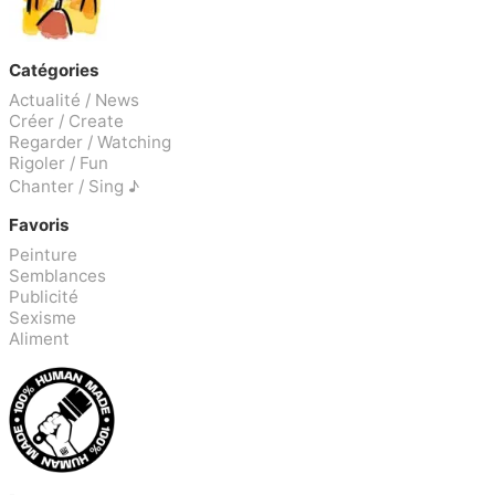
Catégories
Actualité / News
Créer / Create
Regarder / Watching
Rigoler / Fun
Chanter / Sing ♪
Favoris
Peinture
Semblances
Publicité
Sexisme
Aliment